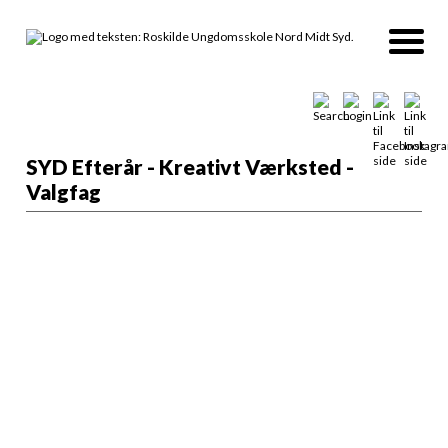
SYD Efterår - Kreativt Værksted -
Valgfag
Kreativt værksted
I Kreativt værksted får du mulighed for at
fordybe dig i et selvvalgt kreativt projekt.
Du kan arbejde
med fx tekstil, træ eller materialer og
teknikker fra billedkunst. Undervisningen
giver dig tid og
vejledning til at udvikle din idé fra skitse