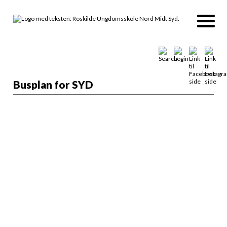
Busplan for SYD
Der er gratis bustransport til aftenundervisningen i
Ungdomsskolen. Tjek køreplanen ud her:
Tur
Afgang
Retur
Afgang
Allershøj
Viby Skole afd.