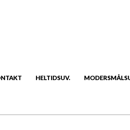
NTAKT
HELTIDSUV.
MODERSMÅLSU
det på grundlag af følgende skemaer: