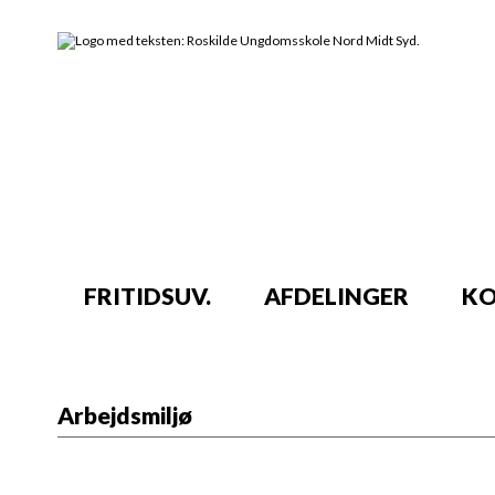
FRITIDSUV.
AFDELINGER
KO
Arbejdsmiljø
Undervisnings-miljø-vurdering er udarbej